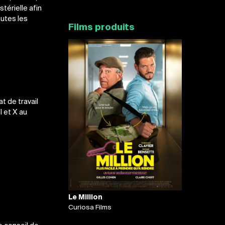
térielle afin
outes les
Films produits
t de travail
I et X au
Le Million
Curiosa Films