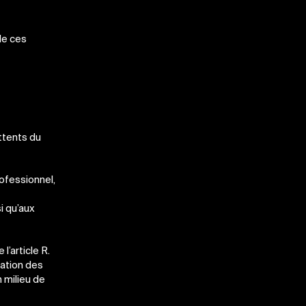
de ces
ittents du
rofessionnel,
i qu’aux
l’article R.
cation des
 milieu de