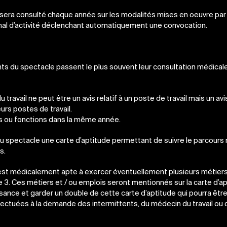
 sera consulté chaque année sur les modalités mises en oeuvre par
mal d’activité déclenchant automatiquement une convocation.
nts du spectacle passent le plus souvent leur consultation médical
du travail ne peut être un avis relatif à un poste de travail mais un avis
urs postes de travail.
rs ou fonctions dans la même année.
s du spectacle une carte d’aptitude permettant de suivre le parcours
s.
 est médicalement apte à exercer éventuellement plusieurs métiers 
 de 3. Ces métiers et / ou emplois seront mentionnés sur la carte d’ap
ance et garder un double de cette carte d’aptitude qui pourra êt
ffectuées à la demande des intermittents, du médecin du travail ou 