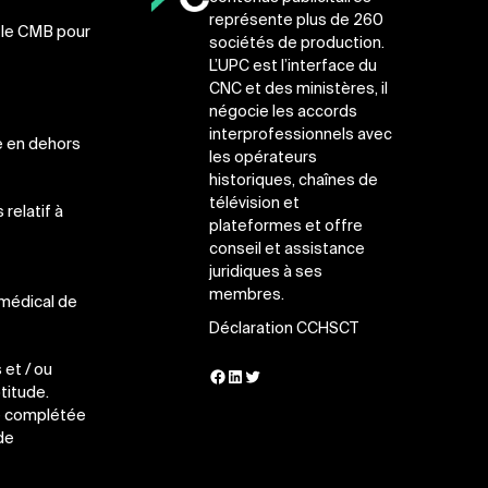
représente plus de 260
 le CMB pour
sociétés de production.
L’UPC est l’interface du
CNC et des ministères, il
négocie les accords
interprofessionnels avec
e en dehors
les opérateurs
historiques, chaînes de
télévision et
 relatif à
plateformes et offre
conseil et assistance
juridiques à ses
membres.
 médical de
Déclaration CCHSCT
et / ou
Facebook
LinkedIn
Twitter
titude.
re complétée
de