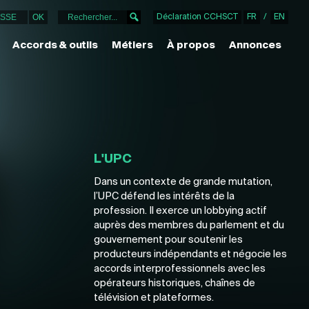
Déclaration CCHSCT
FR
/
EN
Accords & outils
Métiers
À propos
Annonces
L'UPC
Dans un contexte de grande mutation,
l’UPC défend les intérêts de la
profession. Il exerce un lobbying actif
auprès des membres du parlement et du
gouvernement pour soutenir les
producteurs indépendants et négocie les
accords interprofessionnels avec les
opérateurs historiques, chaînes de
télévision et plateformes.