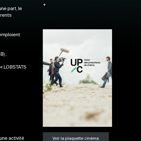
+
ne part, le
érents
 emploient
B) ;
mé « LOBSTATS
une activité
Voir la plaquette cinéma