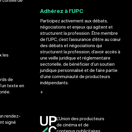
e conseil de
Adhérez à l'UPC
Participez activement aux débats,
négociations et enjeux qui agitent et
structurent la profession. Être membre
de l’UPC, c’est l’assurance d’être au cœur
des débats et négociations qui
structurent la profession, d’avoir accès à
x les
une veille juridique et réglementaire
sectorielle, de bénéficier d’un soutien
juridique personnalisé et de faire partie
e
d’une communauté de producteurs
ords de
indépendants.
d’un texte en
+
priée.
 un rendez-
L’Union des producteurs
nt signé
de cinéma et de
contenus publicitaires