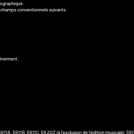
onographique.
 champs conventionnels suivants :
vénement ;
11A, 59.11B, 59.11C, 59.20Z (à l’exclusion de l’édition musicale), 59.