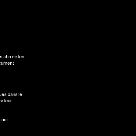
s afin de les
document
ues dans le
ar leur
nnel