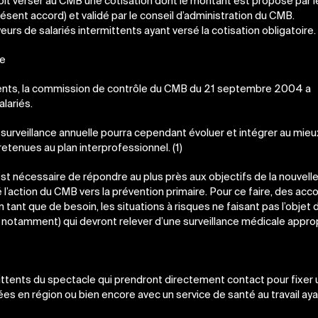
it verser au CMB une cotisation dont le montant est proposé par l
ésent accord) et validé par le conseil d’administration du CMB.
s de salariés intermittents ayant versé la cotisation obligatoire.
le
ittents, la commission de contrôle du CMB du 21 septembre 2004 a
lariés.
surveillance annuelle pourra cependant évoluer et intégrer au mieu
etenues au plan interprofessionnel. (1)
est nécessaire de répondre au plus près aux objectifs de la nouvell
té l’action du CMB vers la prévention primaire. Pour ce faire, des acc
ant que de besoin, les situations à risques ne faisant pas l’objet 
x notamment) qui devront relever d’une surveillance médicale appro
ttents du spectacle qui prendront directement contact pour fixer
es en région ou bien encore avec un service de santé au travail aya