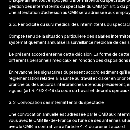
Chaque année, tout employeur d’intermittents du spectacle do
gestion des intermittents du spectacle du CMB (cf. art. 5 du pr
Une attestation d’adhésion au CMB sera adressée aux employeur
3. 2. Périodicité du suivi médical des intermittents du spectac
Compte tenu de la situation particulière des salariés interm
systématiquement annualisé la surveillance médicale de ces sa
Le présent accord entérine cette décision. La forme de cette 
différents personnels médicaux en fonction des dispositions r
En revanche, les signataires du présent accord estiment qu’il 
réglementation relative à la santé au travail et d’axer en priori
branche ou des accords interbranches étendus préciseront, en t
vigueur (art.R. 4624-19 du code du travail et décrets spéciau
3. 3. Convocation des intermittents du spectacle
Une convocation annuelle est adressée par le CMB aux intermi
vous avec le CMB Ile-de-France ou l’une de ses antennes situé
avec le CMB le contrat visé à l’article 4. 4 du présent accord.