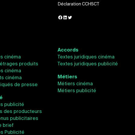
Déclaration CCHSCT
Facebook
LinkedIn
Twitter
Accords
és cinéma
Textes juridiques cinéma
étrages produits
Textes juridiques publicité
os cinéma
Métiers
ts cinéma
Métiers cinéma
qués de presse
Métiers publicité
té
és publicité
s des producteurs
nus publicitaires
e brief
os Publicité