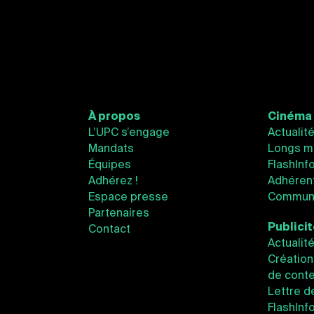
À propos
Cinéma
L’UPC s’engage
Actualit
Mandats
Longs m
Équipes
FlashInf
Adhérez !
Adhéren
Espace presse
Communi
Partenaires
Publici
Contact
Actualit
Création
de conte
Lettre d
FlashInf