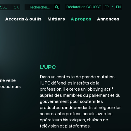
Déclaration CCHSCT
FR
/
EN
Accords & outils
Métiers
À propos
Annonces
L'UPC
Dans un contexte de grande mutation,
ne veille
l’UPC défend les intérêts de la
producteurs
profession. Il exerce un lobbying actif
auprès des membres du parlement et du
gouvernement pour soutenir les
producteurs indépendants et négocie les
accords interprofessionnels avec les
opérateurs historiques, chaînes de
télévision et plateformes.