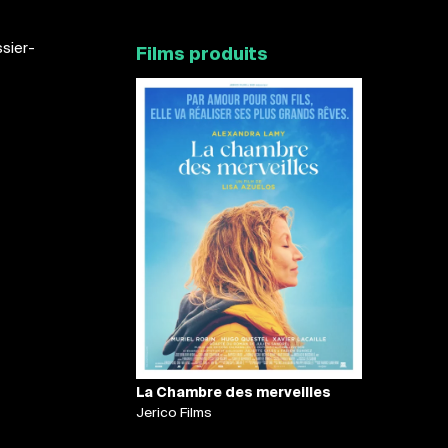
ssier-
Films produits
La Chambre des merveilles
Jerico Films