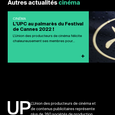
Autres actualités
cinéma
CINÉMA
L'UPC au palmarès du Festival
de Cannes 2022 !
L’Union des producteurs de cinéma félicite
chaleureusement ses membres pour...
+
L’Union des producteurs de cinéma et
de contenus publicitaires représente
plus de 260 sociétés de production.