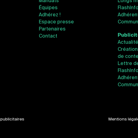
Mandats
Longs m
Équipes
FlashInf
Adhérez !
Adhéren
Espace presse
Communi
Partenaires
Publici
Contact
Actualit
Création
de conte
Lettre d
FlashInf
Adhérent
Communi
ublicitaires
Mentions légal