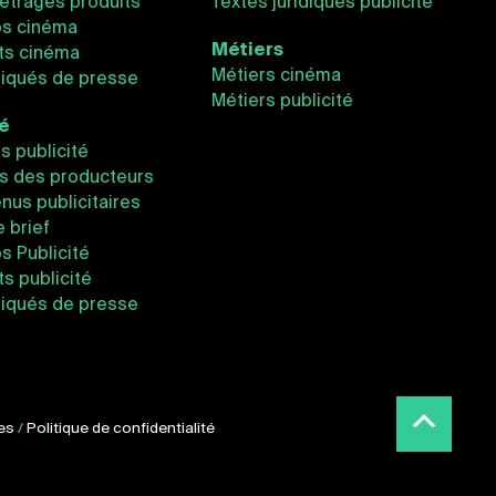
étrages produits
Textes juridiques publicité
os cinéma
Métiers
ts cinéma
Métiers cinéma
qués de presse
Métiers publicité
té
és publicité
s des producteurs
nus publicitaires
e brief
os Publicité
s publicité
qués de presse
es
/
Politique de confidentialité