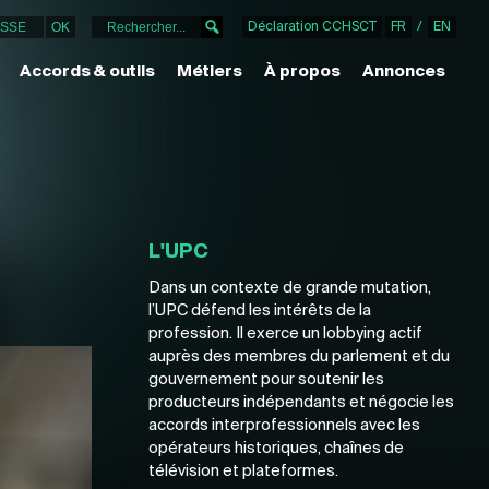
Déclaration CCHSCT
FR
/
EN
Accords & outils
Métiers
À propos
Annonces
L'UPC
Dans un contexte de grande mutation,
l’UPC défend les intérêts de la
profession. Il exerce un lobbying actif
auprès des membres du parlement et du
gouvernement pour soutenir les
producteurs indépendants et négocie les
accords interprofessionnels avec les
opérateurs historiques, chaînes de
télévision et plateformes.