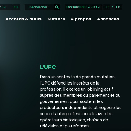
Déclaration CCHSCT
FR
/
EN
Accords & outils
Métiers
À propos
Annonces
L'UPC
Dans un contexte de grande mutation,
l’UPC défend les intérêts de la
profession. Il exerce un lobbying actif
auprès des membres du parlement et du
gouvernement pour soutenir les
producteurs indépendants et négocie les
accords interprofessionnels avec les
opérateurs historiques, chaînes de
télévision et plateformes.