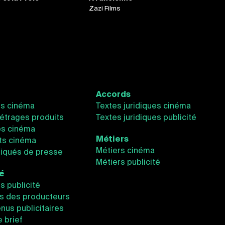
Zazi Films
Accords
és cinéma
Textes juridiques cinéma
étrages produits
Textes juridiques publicité
os cinéma
Métiers
ts cinéma
Métiers cinéma
qués de presse
Métiers publicité
té
és publicité
s des producteurs
nus publicitaires
e brief