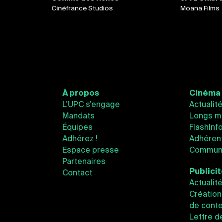
Cinéfrance Studios
Moana Films
À propos
Cinéma
L’UPC s’engage
Actualit
Mandats
Longs m
Équipes
FlashInf
Adhérez !
Adhéren
Espace presse
Communi
Partenaires
Publici
Contact
Actualit
Création
de conte
Lettre d