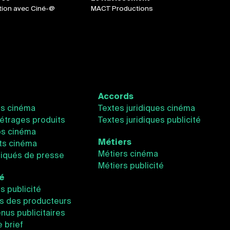
tion avec Ciné-@
MACT Productions
Accords
és cinéma
Textes juridiques cinéma
étrages produits
Textes juridiques publicité
os cinéma
Métiers
ts cinéma
Métiers cinéma
qués de presse
Métiers publicité
té
és publicité
s des producteurs
nus publicitaires
e brief