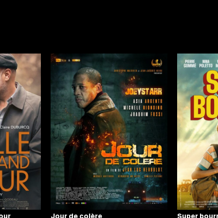
mour
Jour de colère
Super bour