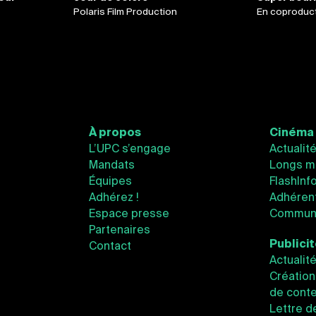
Polaris Film Production
En coproduc
À propos
Cinéma
L’UPC s’engage
Actualit
Mandats
Longs m
Équipes
FlashInf
Adhérez !
Adhéren
Espace presse
Communi
Partenaires
Publici
Contact
Actualit
Création
de conte
Lettre d