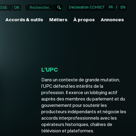
Déclaration CCHSCT
FR
/
EN
Accords & outils
Métiers
À propos
Annonces
L'UPC
Dans un contexte de grande mutation,
l’UPC défend les intérêts de la
profession. Il exerce un lobbying actif
auprès des membres du parlement et du
gouvernement pour soutenir les
producteurs indépendants et négocie les
accords interprofessionnels avec les
opérateurs historiques, chaînes de
télévision et plateformes.