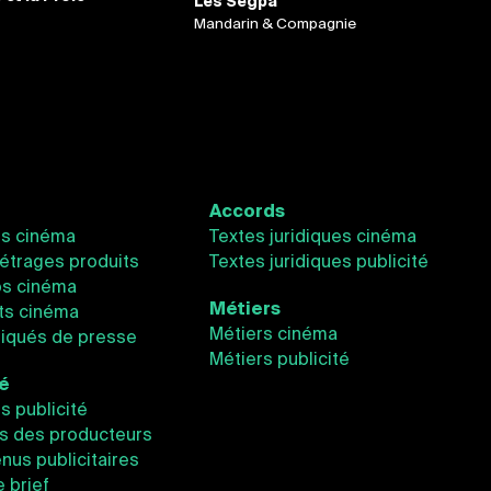
Les Segpa
Mandarin & Compagnie
Accords
és cinéma
Textes juridiques cinéma
étrages produits
Textes juridiques publicité
os cinéma
Métiers
ts cinéma
Métiers cinéma
qués de presse
Métiers publicité
té
és publicité
s des producteurs
nus publicitaires
e brief