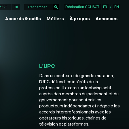
Déclaration CCHSCT
FR
/
EN
Accords & outils
Métiers
À propos
Annonces
L'UPC
Dans un contexte de grande mutation,
l’UPC défend les intérêts de la
profession. Il exerce un lobbying actif
auprès des membres du parlement et du
gouvernement pour soutenir les
producteurs indépendants et négocie les
accords interprofessionnels avec les
opérateurs historiques, chaînes de
télévision et plateformes.