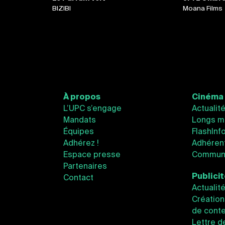
BIZIBI
Moana Films
À propos
Cinéma
L’UPC s’engage
Actualit
Mandats
Longs m
Équipes
FlashInf
Adhérez !
Adhéren
Espace presse
Communi
Partenaires
Publici
Contact
Actualit
Création
de conte
Lettre d