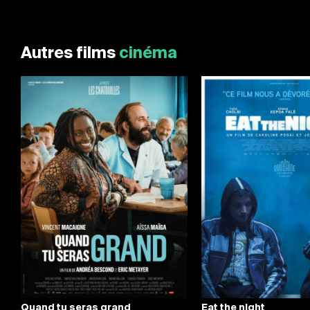
Autres films
cinéma
Quand tu seras grand
Eat the night