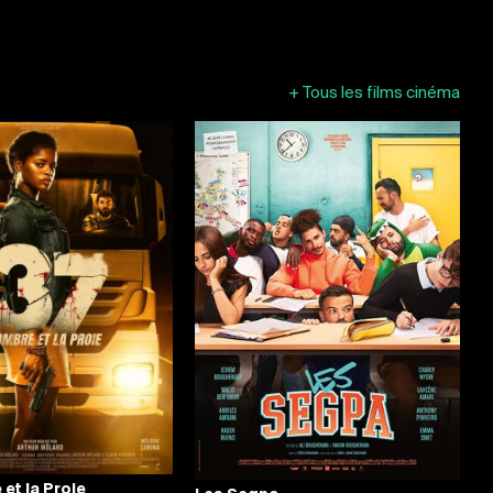
+
Tous les films cinéma
 et la Proie