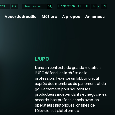
Déclaration CCHSCT
FR
/
EN
Accords & outils
Métiers
À propos
Annonces
L'UPC
Dans un contexte de grande mutation,
l’UPC défend les intérêts de la
profession. Il exerce un lobbying actif
auprès des membres du parlement et du
gouvernement pour soutenir les
producteurs indépendants et négocie les
accords interprofessionnels avec les
opérateurs historiques, chaînes de
télévision et plateformes.