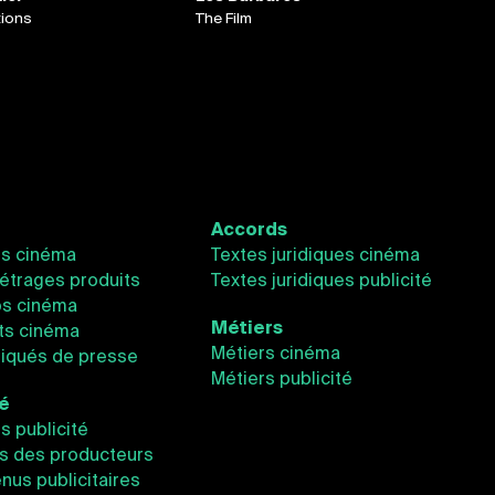
tions
The Film
Accords
és cinéma
Textes juridiques cinéma
étrages produits
Textes juridiques publicité
os cinéma
Métiers
ts cinéma
Métiers cinéma
qués de presse
Métiers publicité
té
és publicité
s des producteurs
nus publicitaires