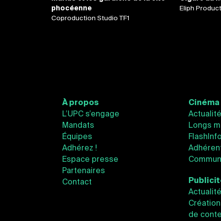
phocéenne
Eliph Produc
Coproduction Studio TF1
À propos
Cinéma
L’UPC s’engage
Actualit
Mandats
Longs m
Équipes
FlashInf
Adhérez !
Adhéren
Espace presse
Communi
Partenaires
Publici
Contact
Actualit
Création
de conte