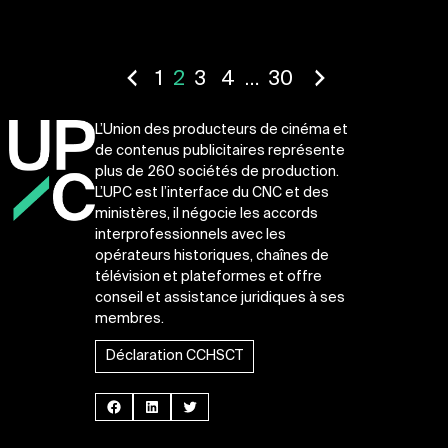
Pagination
1
2
3
4
…
30
des
publications
L’Union des producteurs de cinéma et
de contenus publicitaires représente
plus de 260 sociétés de production.
L’UPC est l’interface du CNC et des
ministères, il négocie les accords
interprofessionnels avec les
opérateurs historiques, chaînes de
télévision et plateformes et offre
conseil et assistance juridiques à ses
membres.
Déclaration CCHSCT
Facebook
LinkedIn
Twitter