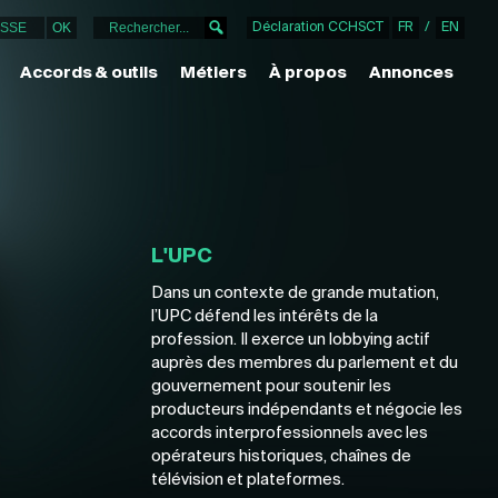
Déclaration CCHSCT
FR
/
EN
Accords & outils
Métiers
À propos
Annonces
L'UPC
Dans un contexte de grande mutation,
l’UPC défend les intérêts de la
profession. Il exerce un lobbying actif
auprès des membres du parlement et du
gouvernement pour soutenir les
producteurs indépendants et négocie les
accords interprofessionnels avec les
opérateurs historiques, chaînes de
télévision et plateformes.