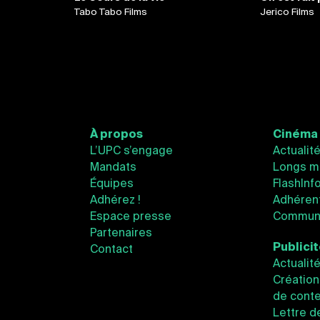
Tabo Tabo Films
Jerico Films
À propos
Cinéma
L’UPC s’engage
Actualit
Mandats
Longs m
Équipes
FlashInf
Adhérez !
Adhéren
Espace presse
Communi
Partenaires
Publici
Contact
Actualit
Création
de conte
Lettre d