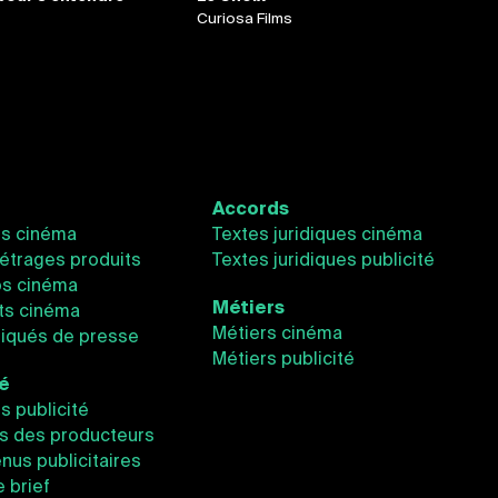
Curiosa Films
Accords
és cinéma
Textes juridiques cinéma
étrages produits
Textes juridiques publicité
os cinéma
Métiers
ts cinéma
Métiers cinéma
qués de presse
Métiers publicité
té
és publicité
s des producteurs
nus publicitaires
e brief