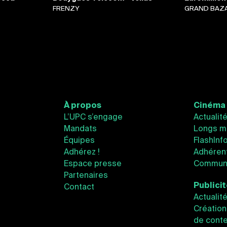
FRENZY
GRAND BAZ
À propos
Cinéma
L’UPC s’engage
Actualit
Mandats
Longs m
Équipes
FlashInf
Adhérez !
Adhéren
Espace presse
Communi
Partenaires
Publici
Contact
Actualit
Création
de conte