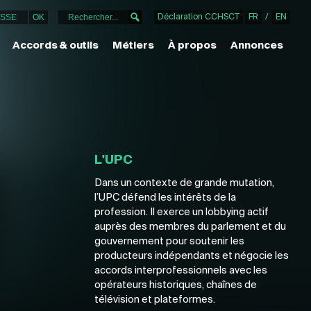
Déclaration CCHSCT
FR
/
EN
Accords & outils
Métiers
À propos
Annonces
L'UPC
Dans un contexte de grande mutation,
l’UPC défend les intérêts de la
profession. Il exerce un lobbying actif
auprès des membres du parlement et du
gouvernement pour soutenir les
producteurs indépendants et négocie les
accords interprofessionnels avec les
opérateurs historiques, chaînes de
télévision et plateformes.