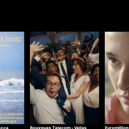
ecca
Bouygues Telecom - Vellas
Euromillion