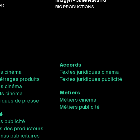
Imagyn - Julie Navarro
AR
BIG PRODUCTIONS
Accords
és cinéma
Textes juridiques cinéma
étrages produits
Textes juridiques publicité
os cinéma
Métiers
ts cinéma
Métiers cinéma
qués de presse
Métiers publicité
té
és publicité
s des producteurs
nus publicitaires