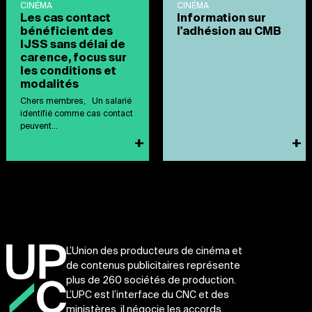
CINÉMA
CINÉMA
Les cas contact
Information sur
bénéficient des
l'adhésion au CMB
IJSS sans délai de
carence, focus sur
les conditions et
modalités
Chers membres, Un salarié
identifié comme cas contact
peuvent...
+
+
L’Union des producteurs de cinéma et
de contenus publicitaires représente
plus de 260 sociétés de production.
L’UPC est l’interface du CNC et des
ministères, il négocie les accords