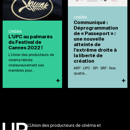
CINÉMA
Communiqué :
Déprogrammation
CINÉMA
de « Passeport » :
L'UPC au palmarès
une nouvelle
du Festival de
atteinte de
Cannes 2022 !
l'extrême droite à
L’Union des producteurs de
la liberté de
cinéma félicite
création
chaleureusement ses
ARP · UPC · SPI · SRF : Nos
membres pour...
quatre...
+
+
L’Union des producteurs de cinéma et