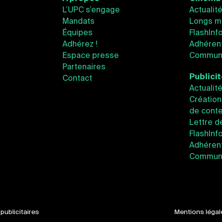
L’UPC s’engage
Actualit
Mandats
Longs m
Équipes
FlashInf
Adhérez !
Adhéren
Espace presse
Communi
Partenaires
Publici
Contact
Actualit
Création
de conte
Lettre d
FlashInf
Adhérent
Communi
ublicitaires
Mentions légal