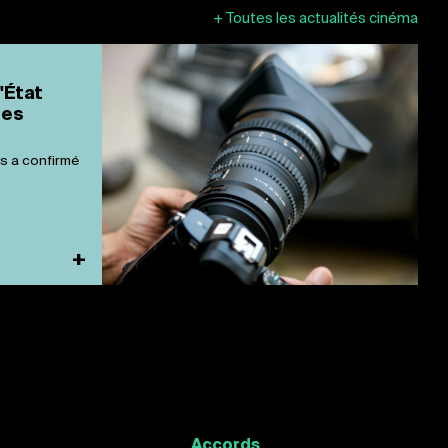
+
Toutes les actualités cinéma
'État
des
s a confirmé
+
Accords