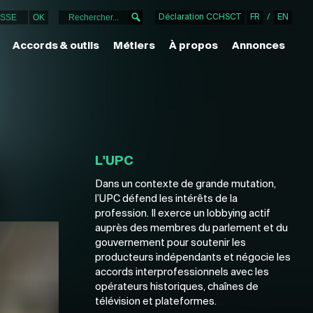
Déclaration CCHSCT
FR
/
EN
Accords & outils
Métiers
À propos
Annonces
L'UPC
Dans un contexte de grande mutation,
l’UPC défend les intérêts de la
profession. Il exerce un lobbying actif
auprès des membres du parlement et du
gouvernement pour soutenir les
producteurs indépendants et négocie les
accords interprofessionnels avec les
opérateurs historiques, chaînes de
télévision et plateformes.