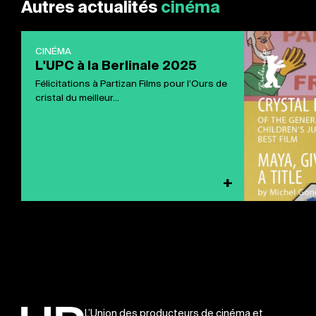
Autres actualités
cinéma
CINÉMA
L'UPC à la Berlinale 2025
Félicitations à Partizan Films pour l’Ours de
cristal du meilleur...
+
L’Union des producteurs de cinéma et