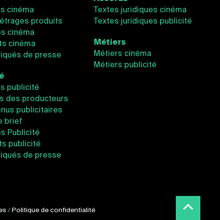
és cinéma
Textes juridiques cinéma
étrages produits
Textes juridiques publicité
os cinéma
Métiers
ts cinéma
Métiers cinéma
qués de presse
Métiers publicité
té
és publicité
s des producteurs
nus publicitaires
e brief
os Publicité
s publicité
qués de presse
es
/
Politique de confidentialité