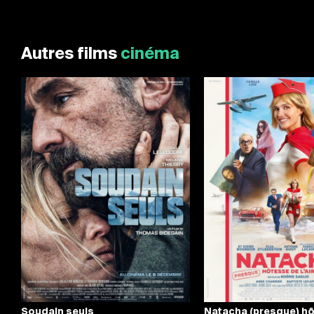
Autres films
cinéma
Soudain seuls
Natacha (presque) h