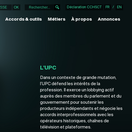
Déclaration CCHSCT
FR
/
EN
Accords & outils
Métiers
À propos
Annonces
L'UPC
Dans un contexte de grande mutation,
l’UPC défend les intérêts de la
profession. Il exerce un lobbying actif
auprès des membres du parlement et du
gouvernement pour soutenir les
producteurs indépendants et négocie les
accords interprofessionnels avec les
opérateurs historiques, chaînes de
télévision et plateformes.