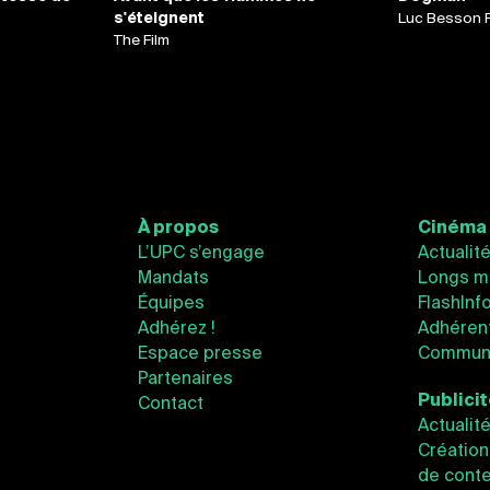
s'éteignent
Luc Besson 
The Film
À propos
Cinéma
L’UPC s’engage
Actualit
Mandats
Longs m
Équipes
FlashInf
Adhérez !
Adhéren
Espace presse
Communi
Partenaires
Publici
Contact
Actualit
Création
de conte