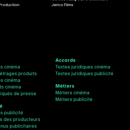
Production
Jerico Films
Accords
és cinéma
Textes juridiques cinéma
étrages produits
Textes juridiques publicité
os cinéma
Métiers
ts cinéma
Métiers cinéma
qués de presse
Métiers publicité
té
és publicité
s des producteurs
nus publicitaires